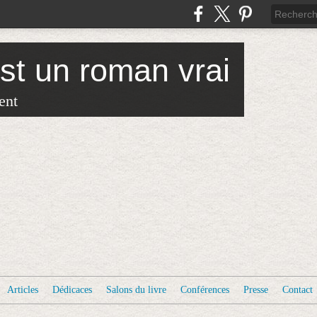
est un roman vrai
ent
Articles
Dédicaces
Salons du livre
Conférences
Presse
Contact