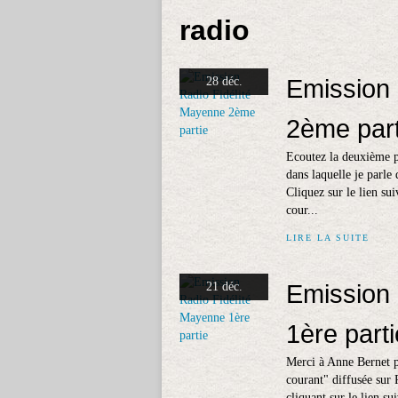
radio
Emission 
28 déc.
2ème part
Ecoutez la deuxième p
dans laquelle je parl
Cliquez sur le lien sui
cour...
LIRE LA SUITE
Emission 
21 déc.
1ère parti
Merci à Anne Bernet p
courant" diffusée sur
cliquant sur le lien su