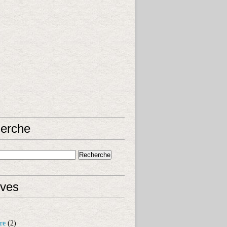
erche
ives
re
(2)