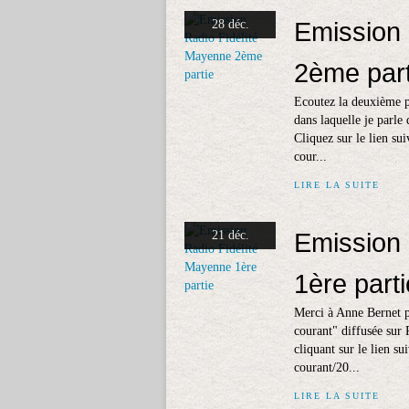
Emission 
28 déc.
2ème part
Ecoutez la deuxième p
dans laquelle je parl
Cliquez sur le lien sui
cour...
LIRE LA SUITE
Emission 
21 déc.
1ère parti
Merci à Anne Bernet p
courant" diffusée sur
cliquant sur le lien su
courant/20...
LIRE LA SUITE