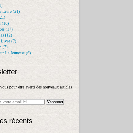
1)
u Livre
(21)
21)
s
(18)
ces
(17)
ies
(12)
 Livre
(7)
n
(7)
ur La Jeunesse
(6)
letter
ous pour être averti des nouveaux articles
les récents