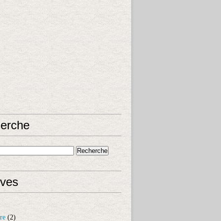
erche
ives
re
(2)