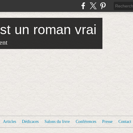
est un roman vrai
ent
Articles
Dédicaces
Salons du livre
Conférences
Presse
Contact