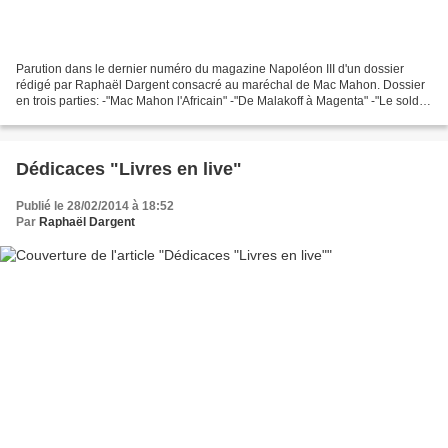
Parution dans le dernier numéro du magazine Napoléon III d'un dossier
rédigé par Raphaël Dargent consacré au maréchal de Mac Mahon. Dossier
en trois parties: -"Mac Mahon l'Africain" -"De Malakoff à Magenta" -"Le soldat
légal de 1870".
Dédicaces "Livres en live"
Publié le 28/02/2014 à 18:52
Par
Raphaël Dargent