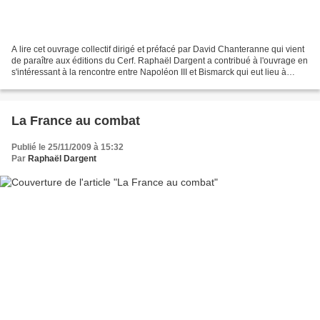
A lire cet ouvrage collectif dirigé et préfacé par David Chanteranne qui vient
de paraître aux éditions du Cerf. Raphaël Dargent a contribué à l'ouvrage en
s'intéressant à la rencontre entre Napoléon III et Bismarck qui eut lieu à
Biarritz le 4 octobre...
La France au combat
Publié le 25/11/2009 à 15:32
Par
Raphaël Dargent