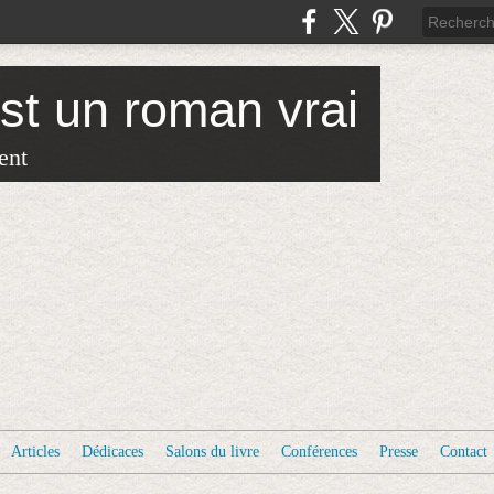
est un roman vrai
ent
Articles
Dédicaces
Salons du livre
Conférences
Presse
Contact