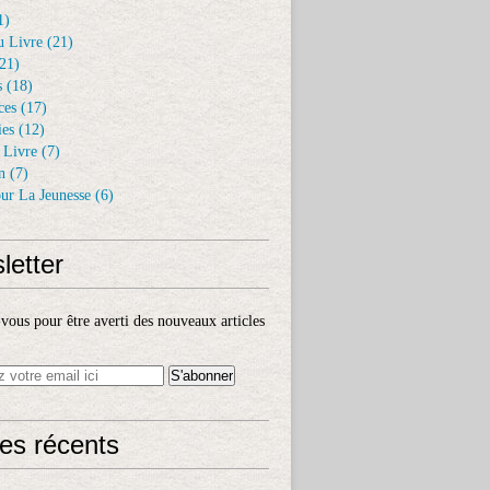
1)
u Livre
(21)
21)
s
(18)
ces
(17)
ies
(12)
 Livre
(7)
n
(7)
ur La Jeunesse
(6)
letter
ous pour être averti des nouveaux articles
les récents