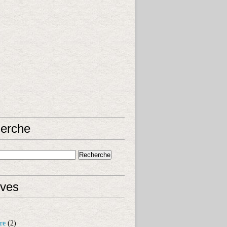
erche
ives
re
(2)