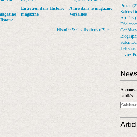
Presse
(2
Entretien dans Histoire
A lire dans le magazine
Salons D
 magazine
magazine
Versailles
Articles
(
istoire
Dédicace
Histoire & Civilisations n°9
Conféren
Biograph
Salon Du
Télévisio
Livres Po
News
Abonnez-v
publiés.
Artic