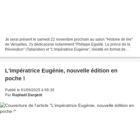
Je serai présent le samedi 22 novembre prochain au salon "Histoire de lire"
de Versailles. J'y dédicacerai notamment "Philippe Egalité. Le prince de la
Révolution" (Tallandier) et "L'impératrice Eugénie", réédité en format de
poche (Belin). J'échangerai...
L'impératrice Eugénie, nouvelle édition en
poche !
Publié le 01/09/2025 à 09:30
Par
Raphaël Dargent